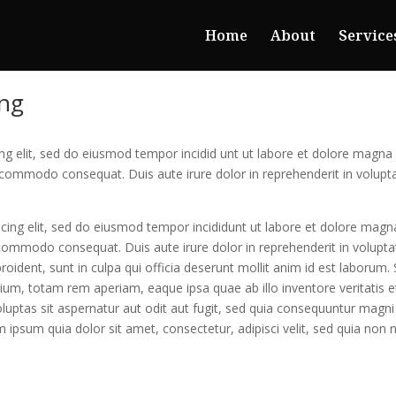
Home
About
Service
ing
ing elit, sed do eiusmod tempor incidid unt ut labore et dolore magna
ea commodo consequat. Duis aute irure dolor in reprehenderit in voluptat
cing elit, sed do eiusmod tempor incididunt ut labore et dolore magn
a commodo consequat. Duis aute irure dolor in reprehenderit in voluptat
roident, sunt in culpa qui officia deserunt mollit anim id est laborum.
m, totam rem aperiam, eaque ipsa quae ab illo inventore veritatis et 
ptas sit aspernatur aut odit aut fugit, sed quia consequuntur magni
 ipsum quia dolor sit amet, consectetur, adipisci velit, sed quia no