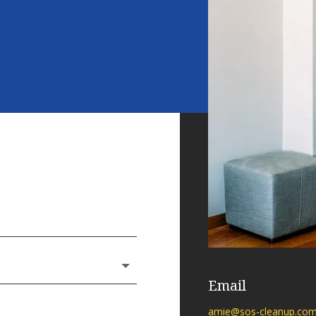
Email
amie@sos-cleanup.co